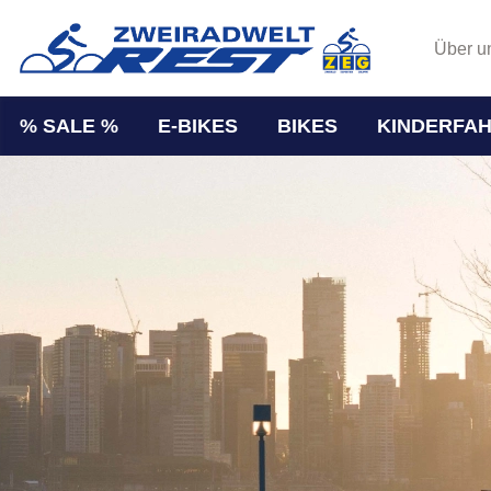
Über u
% SALE %
E-BIKES
BIKES
KINDERFA