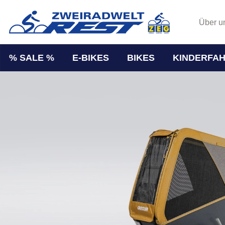
Über u
% SALE %
E-BIKES
BIKES
KINDERFA