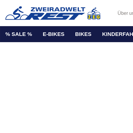
Über u
% SALE %
E-BIKES
BIKES
KINDERFA