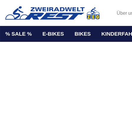
Über u
% SALE %
E-BIKES
BIKES
KINDERFA