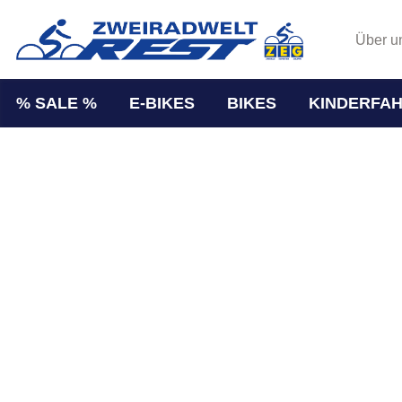
Über u
% SALE %
E-BIKES
BIKES
KINDERFA