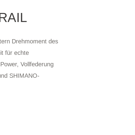
RAIL
etern Drehmoment des
t für echte
-Power, Vollfederung
g und SHIMANO-