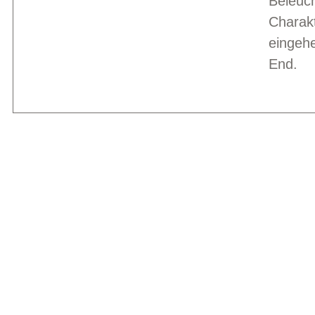
Beleuch
Charakt
eingeh
End.