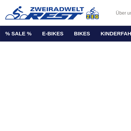
Über u
% SALE %
E-BIKES
BIKES
KINDERFA