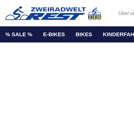
Über u
% SALE %
E-BIKES
BIKES
KINDERFA