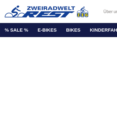
Über u
% SALE %
E-BIKES
BIKES
KINDERFA