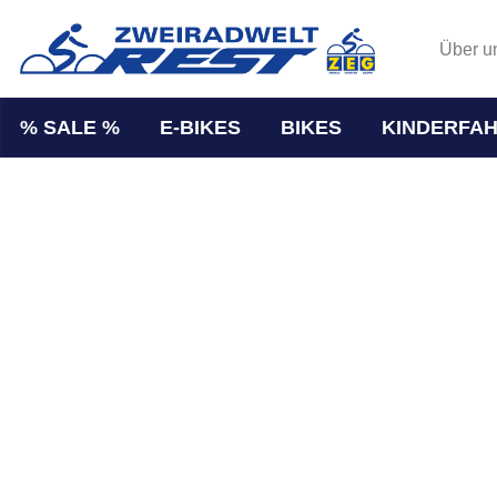
Über u
% SALE %
E-BIKES
BIKES
KINDERFA