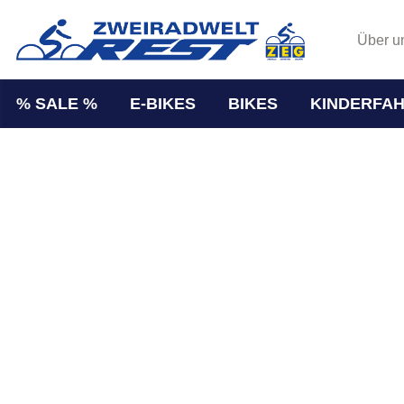
Über u
% SALE %
E-BIKES
BIKES
KINDERFA