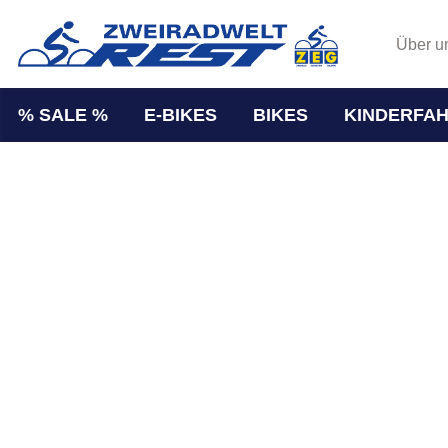
Über u
% SALE %
E-BIKES
BIKES
KINDERFA