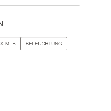
N
K MTB
BELEUCHTUNG